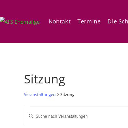
Zum
Inhalt
springen
Kontakt
Termine
Die Sc
Sitzung
Veranstaltungen
Sitzung
Veranstaltungen
V
B
e
i
r