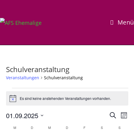
Zum
Inhalt
springen
Menü
Schulveranstaltung
Veranstaltungen
Schulveranstaltung
Veranstaltungen
Es sind keine anstehenden Veranstaltungen vorhanden.
H
i
n
01.09.2025
V
V
S
w
M
e
e
u
e
D
o
i
K
M
MONTAG
D
DIENSTAG
M
MITTWOCH
D
DONNERSTAG
F
FREITAG
S
SAMSTAG
c
S
SONN
r
s
r
n