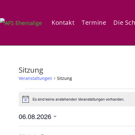
Zum
Inhalt
springen
Kontakt
Termine
Die Sc
Sitzung
Veranstaltungen
Sitzung
Veranstaltungen
für
Es sind keine anstehenden Veranstaltungen vorhanden.
H
06.08.26
i
n
06.08.2026
w
e
D
i
s